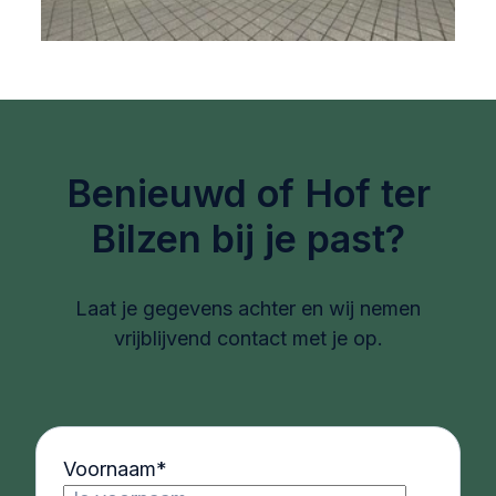
Benieuwd of Hof ter
Bilzen bij je past?
Laat je gegevens achter en wij nemen
vrijblijvend contact met je op.
Voornaam
*